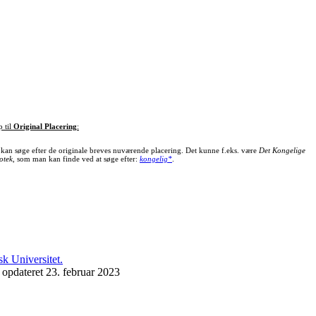
p til
Original Placering
:
kan søge efter de originale breves nuværende placering. Det kunne f.eks. være
Det Kongelige
otek
, som man kan finde ved at søge efter:
kongelig*
.
 opdateret 23. februar 2023