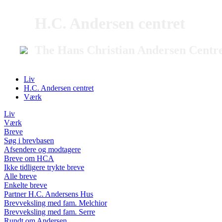
H.C. Andersen centret
The Hans Christian Andersen Centr
Liv
H.C. Andersen centret
Værk
Liv
Værk
Breve
Søg i brevbasen
Afsendere og modtagere
Breve om HCA
Ikke tidligere trykte breve
Alle breve
Enkelte breve
Partner H.C. Andersens Hus
Brevveksling med fam. Melchior
Brevveksling med fam. Serre
Rundt om Andersen