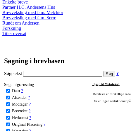
Enkelte breve
Partner H.C. Andersens Hus
Brevveksling med fam. Melchior
Brevveksling med fam. Serre
Rundt om Andersen
Forskning
Titler oversat
Søgning i brevbasen
Søgetekst
?
Søge-afgrænsning:
Hjælp til
Metatekst
:
Dato
?
Metatekst er forskellige reda
Afsender
?
Der er ingen restriktioner på
Modtager
?
Brevtekst
?
Herkomst
?
Original Placering
?
Metatekst
?