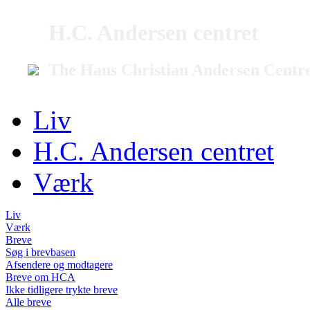
H.C. Andersen centret
The Hans Christian Andersen Centr
Liv
H.C. Andersen centret
Værk
Liv
Værk
Breve
Søg i brevbasen
Afsendere og modtagere
Breve om HCA
Ikke tidligere trykte breve
Alle breve