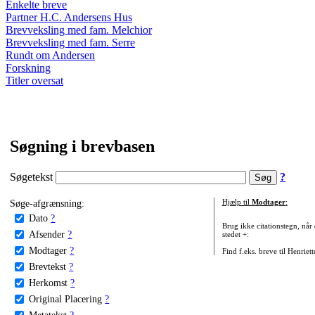
Enkelte breve
Partner H.C. Andersens Hus
Brevveksling med fam. Melchior
Brevveksling med fam. Serre
Rundt om Andersen
Forskning
Titler oversat
Søgning i brevbasen
Søgetekst
?
Søge-afgrænsning:
Hjælp til
Modtager
:
Dato
?
Brug ikke citationstegn, når
Afsender
?
stedet +:
Modtager
?
Find f.eks. breve til Henriet
Brevtekst
?
Herkomst
?
Original Placering
?
Metatekst
?