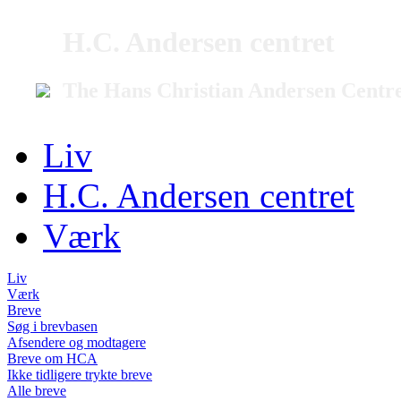
H.C. Andersen centret
The Hans Christian Andersen Centr
Liv
H.C. Andersen centret
Værk
Liv
Værk
Breve
Søg i brevbasen
Afsendere og modtagere
Breve om HCA
Ikke tidligere trykte breve
Alle breve