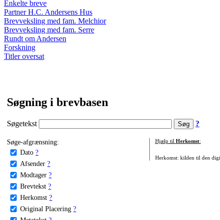
Enkelte breve
Partner H.C. Andersens Hus
Brevveksling med fam. Melchior
Brevveksling med fam. Serre
Rundt om Andersen
Forskning
Titler oversat
Søgning i brevbasen
Søgetekst
?
Søge-afgrænsning:
Hjælp til
Herkomst
:
Dato
?
Herkomst: kilden til den digi
Afsender
?
Modtager
?
Brevtekst
?
Herkomst
?
Original Placering
?
Metatekst
?