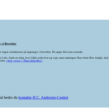
p til
Brevtekst
:
er ingen restriktioner på søgninger i brevtekst. Du søger blot som normalt.
u f.eks. finde en tekst, hvor både ordet
hest
og
vogn
samt sætningen
Naar dette Brev
indgår, skal
 efter
+hest +vogn +"Naar dette Brev"
.
e så bedes du
kontakte H.C. Andersen-Centret