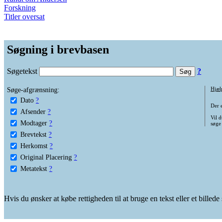
Forskning
Titler oversat
Søgning i brevbasen
Søgetekst
?
Søge-afgrænsning:
Hjæl
Dato
?
Der 
Afsender
?
Vil d
Modtager
?
søge
Brevtekst
?
Herkomst
?
Original Placering
?
Metatekst
?
Hvis du ønsker at købe rettigheden til at bruge en tekst eller et billed