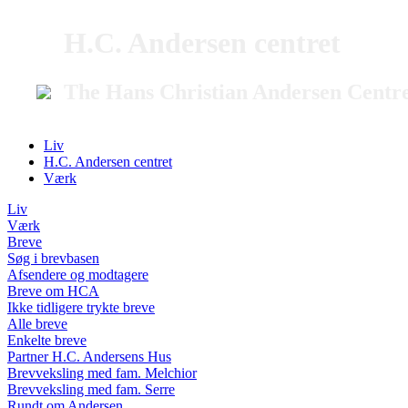
H.C. Andersen centret
The Hans Christian Andersen Centr
Liv
H.C. Andersen centret
Værk
Liv
Værk
Breve
Søg i brevbasen
Afsendere og modtagere
Breve om HCA
Ikke tidligere trykte breve
Alle breve
Enkelte breve
Partner H.C. Andersens Hus
Brevveksling med fam. Melchior
Brevveksling med fam. Serre
Rundt om Andersen