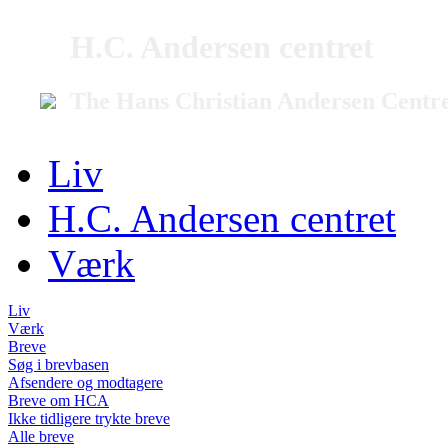
H.C. Andersen centret
The Hans Christian Andersen Centr
Liv
H.C. Andersen centret
Værk
Liv
Værk
Breve
Søg i brevbasen
Afsendere og modtagere
Breve om HCA
Ikke tidligere trykte breve
Alle breve