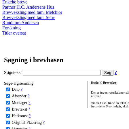
Enkelte breve
Partner H.C. Andersens Hus
Brevveksling med fam. Melchior
Brevveksling med fam. Serre
Rundt om Andersen
Forskning
Titler oversat
Søgning i brevbasen
Søgetekst
?
Søge-afgrænsning:
Hjælp til
Brevtekst
:
Dato
?
Der er ingen restriktioner p
Afsender
?
normalt.
Modtager
?
Vil du f.eks. finde en tekst,
Naar dette Brev
indgår, skal
Brevtekst
?
Herkomst
?
Original Placering
?
Metatekst
?