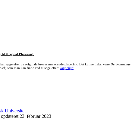
p til
Original Placering
:
kan søge efter de originale breves nuværende placering. Det kunne f.eks. være
Det Kongelige
otek
, som man kan finde ved at søge efter:
kongelig*
.
 opdateret 23. februar 2023