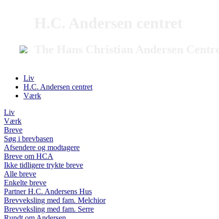
H.C. Andersen centret
The Hans Christian Andersen Centr
Liv
H.C. Andersen centret
Værk
Liv
Værk
Breve
Søg i brevbasen
Afsendere og modtagere
Breve om HCA
Ikke tidligere trykte breve
Alle breve
Enkelte breve
Partner H.C. Andersens Hus
Brevveksling med fam. Melchior
Brevveksling med fam. Serre
Rundt om Andersen