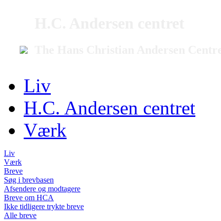
H.C. Andersen centret
The Hans Christian Andersen Centr
Liv
H.C. Andersen centret
Værk
Liv
Værk
Breve
Søg i brevbasen
Afsendere og modtagere
Breve om HCA
Ikke tidligere trykte breve
Alle breve