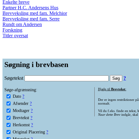
Enkelte breve
Partner H.C. Andersens Hus
Brevveksling med fam. Melchior
Brevveksling med fam. Serre
Rundt om Andersen
Forskning
Titler oversat
Søgning i brevbasen
Søgetekst
?
Søge-afgrænsning:
Hjælp til
Brevtekst
:
Dato
?
Der er ingen restriktioner p
Afsender
?
normalt.
Modtager
?
Vil du f.eks. finde en tekst,
Naar dette Brev
indgår, skal
Brevtekst
?
Herkomst
?
Original Placering
?
Metatekst
?