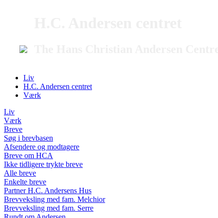
H.C. Andersen centret
The Hans Christian Andersen Centr
Liv
H.C. Andersen centret
Værk
Liv
Værk
Breve
Søg i brevbasen
Afsendere og modtagere
Breve om HCA
Ikke tidligere trykte breve
Alle breve
Enkelte breve
Partner H.C. Andersens Hus
Brevveksling med fam. Melchior
Brevveksling med fam. Serre
Rundt om Andersen