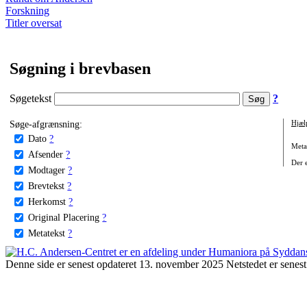
Forskning
Titler oversat
Søgning i brevbasen
Søgetekst
?
Søge-afgrænsning:
Hjæl
Dato
?
Metat
Afsender
?
Der e
Modtager
?
Brevtekst
?
Herkomst
?
Original Placering
?
Metatekst
?
Denne side er senest opdateret 13. november 2025 Netstedet er senest