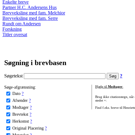
Enkelte breve
Partner H.C. Andersens Hus
Brevveksling med fam. Melchior
Brevveksling med fam. Serre
Rundt om Andersen
Forskning
Titler oversat
Søgning i brevbasen
Søgetekst
?
Søge-afgrænsning:
Hjælp til
Modtager
:
Dato
?
Brug ikke citationstegn, når
Afsender
?
stedet +:
Modtager
?
Find f.eks. breve til Henriet
Brevtekst
?
Herkomst
?
Original Placering
?
Metatekst
?