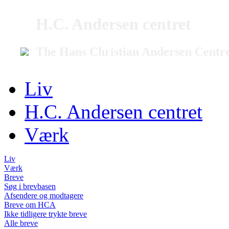
H.C. Andersen centret
The Hans Christian Andersen Centr
Liv
H.C. Andersen centret
Værk
Liv
Værk
Breve
Søg i brevbasen
Afsendere og modtagere
Breve om HCA
Ikke tidligere trykte breve
Alle breve