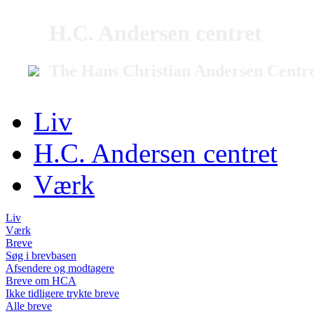
H.C. Andersen centret
The Hans Christian Andersen Centr
Liv
H.C. Andersen centret
Værk
Liv
Værk
Breve
Søg i brevbasen
Afsendere og modtagere
Breve om HCA
Ikke tidligere trykte breve
Alle breve