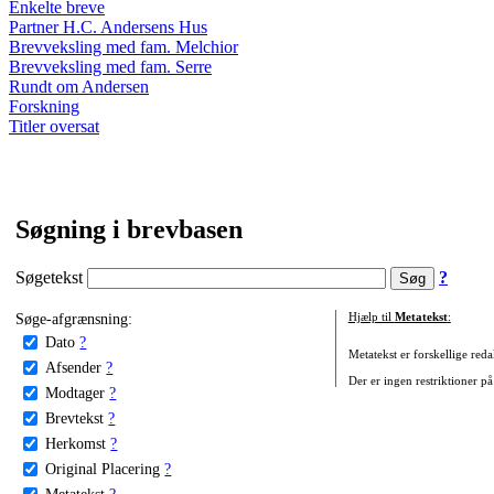
Enkelte breve
Partner H.C. Andersens Hus
Brevveksling med fam. Melchior
Brevveksling med fam. Serre
Rundt om Andersen
Forskning
Titler oversat
Søgning i brevbasen
Søgetekst
?
Søge-afgrænsning:
Hjælp til
Metatekst
:
Dato
?
Metatekst er forskellige reda
Afsender
?
Der er ingen restriktioner på
Modtager
?
Brevtekst
?
Herkomst
?
Original Placering
?
Metatekst
?