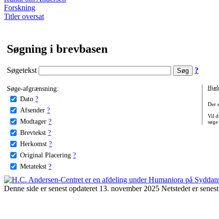
Forskning
Titler oversat
Søgning i brevbasen
Søgetekst
?
Søge-afgrænsning:
Hjæl
Dato
?
Der 
Afsender
?
Vil d
Modtager
?
søge
Brevtekst
?
Herkomst
?
Original Placering
?
Metatekst
?
Denne side er senest opdateret 13. november 2025 Netstedet er senest