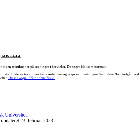
p til
Brevtekst
:
er ingen restriktioner på søgninger i brevtekst. Du søger blot som normalt.
u f.eks. finde en tekst, hvor både ordet
hest
og
vogn
samt sætningen
Naar dette Brev
indgår, skal
 efter
+hest +vogn +"Naar dette Brev"
.
 opdateret 23. februar 2023