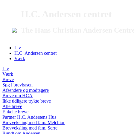
H.C. Andersen centret
The Hans Christian Andersen Centr
Liv
H.C. Andersen centret
Værk
Liv
Værk
Breve
Søg i brevbasen
Afsendere og modtagere
Breve om HCA
Ikke tidligere trykte breve
Alle breve
Enkelte breve
Partner H.C. Andersens Hus
Brevveksling med fam. Melchior
Brevveksling med fam. Serre
Rundt om Andersen