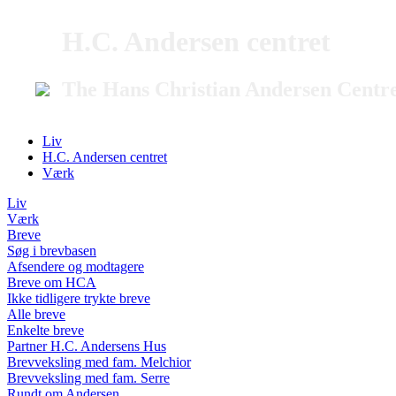
H.C. Andersen centret
The Hans Christian Andersen Centr
Liv
H.C. Andersen centret
Værk
Liv
Værk
Breve
Søg i brevbasen
Afsendere og modtagere
Breve om HCA
Ikke tidligere trykte breve
Alle breve
Enkelte breve
Partner H.C. Andersens Hus
Brevveksling med fam. Melchior
Brevveksling med fam. Serre
Rundt om Andersen