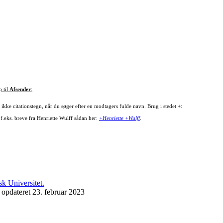
p til
Afsender
:
ikke citationstegn, når du søger efter en modtagers fulde navn. Brug i stedet +:
 f.eks. breve fra Henriette Wulff sådan her:
+Henriette +Wulff
.
 opdateret 23. februar 2023