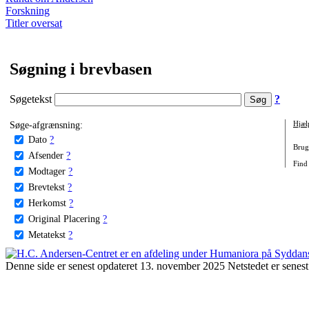
Forskning
Titler oversat
Søgning i brevbasen
Søgetekst
?
Søge-afgrænsning:
Hjæl
Dato
?
Brug 
Afsender
?
Find
Modtager
?
Brevtekst
?
Herkomst
?
Original Placering
?
Metatekst
?
Denne side er senest opdateret 13. november 2025 Netstedet er senest