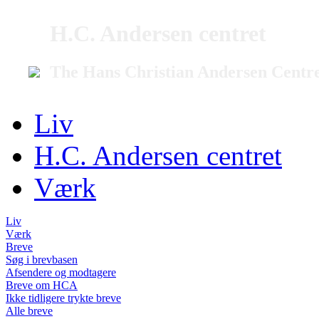
H.C. Andersen centret
The Hans Christian Andersen Centr
Liv
H.C. Andersen centret
Værk
Liv
Værk
Breve
Søg i brevbasen
Afsendere og modtagere
Breve om HCA
Ikke tidligere trykte breve
Alle breve