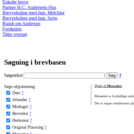
Enkelte breve
Partner H.C. Andersens Hus
Brevveksling med fam. Melchior
Brevveksling med fam. Serre
Rundt om Andersen
Forskning
Titler oversat
Søgning i brevbasen
Søgetekst
?
Søge-afgrænsning:
Hjælp til
Metatekst
:
Dato
?
Metatekst er forskellige reda
Afsender
?
Der er ingen restriktioner på
Modtager
?
Brevtekst
?
Herkomst
?
Original Placering
?
Metatekst
?