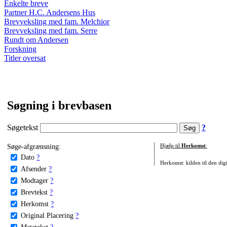
Enkelte breve
Partner H.C. Andersens Hus
Brevveksling med fam. Melchior
Brevveksling med fam. Serre
Rundt om Andersen
Forskning
Titler oversat
Søgning i brevbasen
Søgetekst
?
Søge-afgrænsning:
Hjælp til
Herkomst
:
Dato
?
Herkomst: kilden til den digi
Afsender
?
Modtager
?
Brevtekst
?
Herkomst
?
Original Placering
?
Metatekst
?