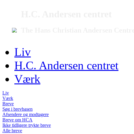
H.C. Andersen centret
The Hans Christian Andersen Centr
Liv
H.C. Andersen centret
Værk
Liv
Værk
Breve
Søg i brevbasen
Afsendere og modtagere
Breve om HCA
Ikke tidligere trykte breve
Alle breve