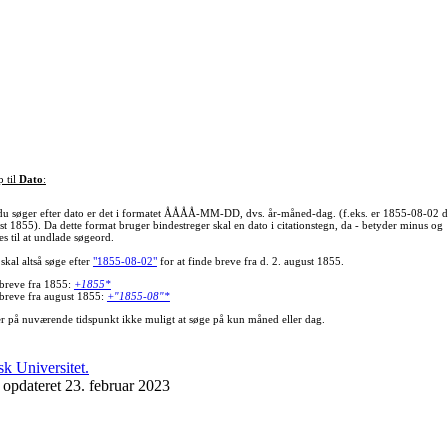
p til
Dato
:
du søger efter dato er det i formatet ÅÅÅÅ-MM-DD, dvs. år-måned-dag. (f.eks. er 1855-08-02 d
st 1855). Da dette format bruger bindestreger skal en dato i citationstegn, da - betyder minus og
s til at undlade søgeord.
skal altså søge efter
"1855-08-02"
for at finde breve fra d. 2. august 1855.
 breve fra 1855:
+1855*
 breve fra august 1855:
+"1855-08"*
er på nuværende tidspunkt ikke muligt at søge på kun måned eller dag.
 opdateret 23. februar 2023