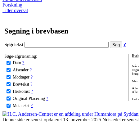
Forskning
Titler oversat
Søgning i brevbasen
Søgetekst
?
Søge-afgrænsning:
Hjæl
Dato
?
Når 
Afsender
?
augu
bruge
Modtager
?
Man 
Brevtekst
?
Alle
Herkomst
?
Alle
Original Placering
?
Det 
Metatekst
?
Denne side er senest opdateret 13. november 2025 Netstedet er senest