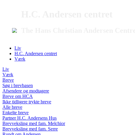
H.C. Andersen centret
The Hans Christian Andersen Centr
Liv
H.C. Andersen centret
Værk
Liv
Værk
Breve
Søg i brevbasen
Afsendere og modtagere
Breve om HCA
Ikke tidligere trykte breve
Alle breve
Enkelte breve
Partner H.C. Andersens Hus
Brevveksling med fam. Melchior
Brevveksling med fam. Serre
Rundt om Andersen