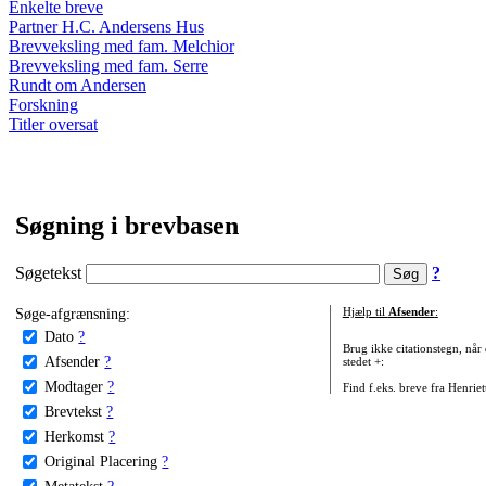
Enkelte breve
Partner H.C. Andersens Hus
Brevveksling med fam. Melchior
Brevveksling med fam. Serre
Rundt om Andersen
Forskning
Titler oversat
Søgning i brevbasen
Søgetekst
?
Søge-afgrænsning:
Hjælp til
Afsender
:
Dato
?
Brug ikke citationstegn, når
Afsender
?
stedet +:
Modtager
?
Find f.eks. breve fra Henrie
Brevtekst
?
Herkomst
?
Original Placering
?
Metatekst
?