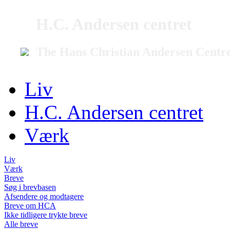
H.C. Andersen centret
The Hans Christian Andersen Centr
Liv
H.C. Andersen centret
Værk
Liv
Værk
Breve
Søg i brevbasen
Afsendere og modtagere
Breve om HCA
Ikke tidligere trykte breve
Alle breve