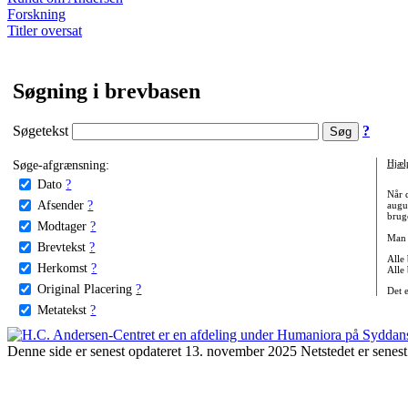
Forskning
Titler oversat
Søgning i brevbasen
Søgetekst
?
Søge-afgrænsning:
Hjæl
Dato
?
Når 
Afsender
?
augu
bruge
Modtager
?
Man 
Brevtekst
?
Alle
Herkomst
?
Alle
Original Placering
?
Det 
Metatekst
?
Denne side er senest opdateret 13. november 2025 Netstedet er senest