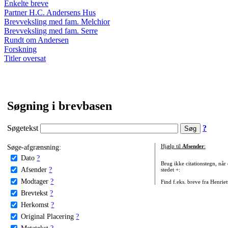
Enkelte breve
Partner H.C. Andersens Hus
Brevveksling med fam. Melchior
Brevveksling med fam. Serre
Rundt om Andersen
Forskning
Titler oversat
Søgning i brevbasen
Søgetekst
?
Søge-afgrænsning:
Hjælp til
Afsender
:
Dato
?
Brug ikke citationstegn, når
Afsender
?
stedet +:
Modtager
?
Find f.eks. breve fra Henrie
Brevtekst
?
Herkomst
?
Original Placering
?
Metatekst
?