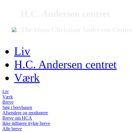
H.C. Andersen centret
The Hans Christian Andersen Centr
Liv
H.C. Andersen centret
Værk
Liv
Værk
Breve
Søg i brevbasen
Afsendere og modtagere
Breve om HCA
Ikke tidligere trykte breve
Alle breve