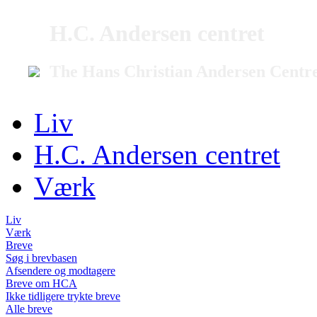
H.C. Andersen centret
The Hans Christian Andersen Centr
Liv
H.C. Andersen centret
Værk
Liv
Værk
Breve
Søg i brevbasen
Afsendere og modtagere
Breve om HCA
Ikke tidligere trykte breve
Alle breve