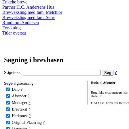
Enkelte breve
Partner H.C. Andersens Hus
Brevveksling med fam. Melchior
Brevveksling med fam. Serre
Rundt om Andersen
Forskning
Titler oversat
Søgning i brevbasen
Søgetekst
?
Søge-afgrænsning:
Hjælp til
Afsender
:
Dato
?
Brug ikke citationstegn, når
Afsender
?
stedet +:
Modtager
?
Find f.eks. breve fra Henrie
Brevtekst
?
Herkomst
?
Original Placering
?
Metatekst
?