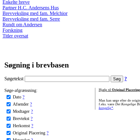
Enkelte breve
Partner H.C. Andersens Hus
Brevveksling med fam. Melchior
Brevveksling med fam. Serre
Rundt om Andersen
Forskning
Titler oversat
Søgning i brevbasen
Søgetekst
?
Søge-afgrænsning:
Hjælp til
Original Placering
Dato
?
Man kan søge efter de origi
Afsender
?
f.eks. være
Det Kongelige Bi
kongelig*
.
Modtager
?
Brevtekst
?
Herkomst
?
Original Placering
?
Metatekst
?