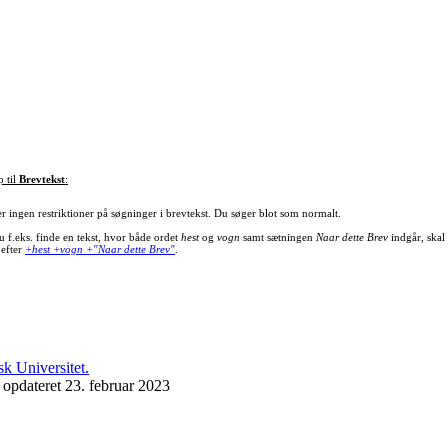
p til
Brevtekst
:
er ingen restriktioner på søgninger i brevtekst. Du søger blot som normalt.
u f.eks. finde en tekst, hvor både ordet
hest
og
vogn
samt sætningen
Naar dette Brev
indgår, skal
 efter
+hest +vogn +"Naar dette Brev"
.
 opdateret 23. februar 2023