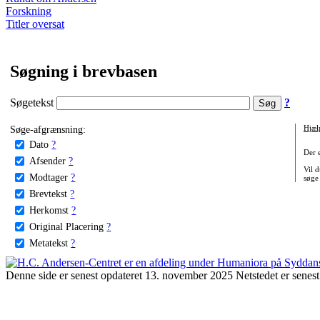
Forskning
Titler oversat
Søgning i brevbasen
Søgetekst
?
Søge-afgrænsning:
Hjæl
Dato
?
Der 
Afsender
?
Vil d
Modtager
?
søge
Brevtekst
?
Herkomst
?
Original Placering
?
Metatekst
?
Denne side er senest opdateret 13. november 2025 Netstedet er senest