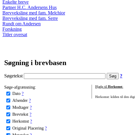
Enkelte breve
Partner H.C. Andersens Hus
Brevveksling med fam. Melchior
Brevveksling med fam. Serre
Rundt om Andersen
Forskning
Titler oversat
Søgning i brevbasen
Søgetekst
?
Søge-afgrænsning:
Hjælp til
Herkomst
:
Dato
?
Herkomst: kilden til den digi
Afsender
?
Modtager
?
Brevtekst
?
Herkomst
?
Original Placering
?
Metatekst
?