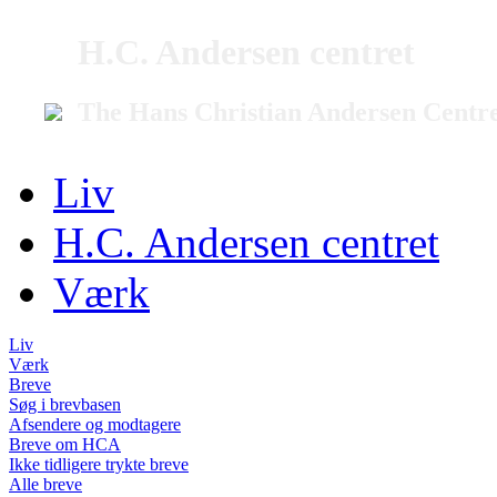
H.C. Andersen centret
The Hans Christian Andersen Centr
Liv
H.C. Andersen centret
Værk
Liv
Værk
Breve
Søg i brevbasen
Afsendere og modtagere
Breve om HCA
Ikke tidligere trykte breve
Alle breve