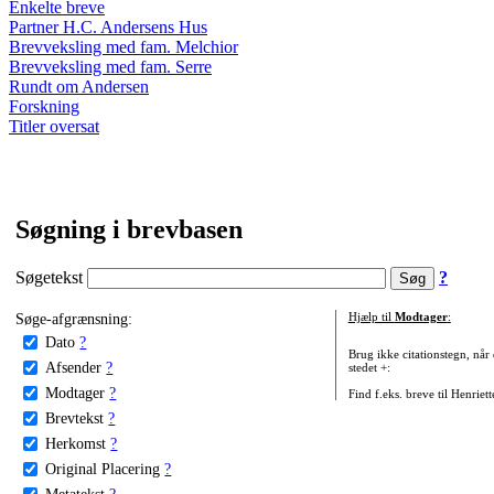
Enkelte breve
Partner H.C. Andersens Hus
Brevveksling med fam. Melchior
Brevveksling med fam. Serre
Rundt om Andersen
Forskning
Titler oversat
Søgning i brevbasen
Søgetekst
?
Søge-afgrænsning:
Hjælp til
Modtager
:
Dato
?
Brug ikke citationstegn, når
Afsender
?
stedet +:
Modtager
?
Find f.eks. breve til Henriet
Brevtekst
?
Herkomst
?
Original Placering
?
Metatekst
?