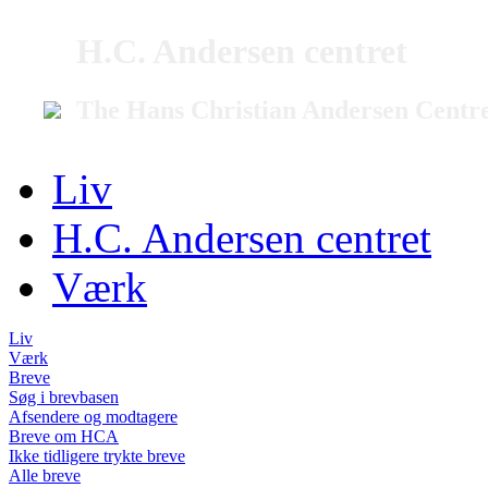
H.C. Andersen centret
The Hans Christian Andersen Centr
Liv
H.C. Andersen centret
Værk
Liv
Værk
Breve
Søg i brevbasen
Afsendere og modtagere
Breve om HCA
Ikke tidligere trykte breve
Alle breve