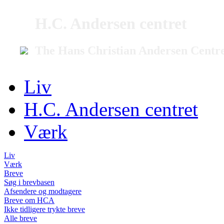
H.C. Andersen centret
The Hans Christian Andersen Centr
Liv
H.C. Andersen centret
Værk
Liv
Værk
Breve
Søg i brevbasen
Afsendere og modtagere
Breve om HCA
Ikke tidligere trykte breve
Alle breve