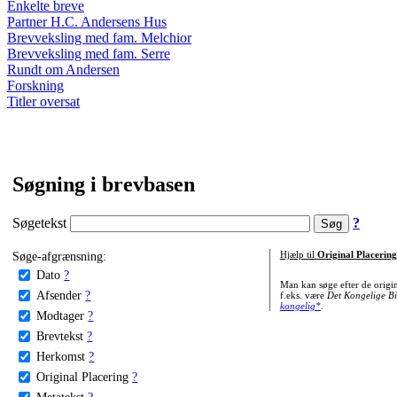
Enkelte breve
Partner H.C. Andersens Hus
Brevveksling med fam. Melchior
Brevveksling med fam. Serre
Rundt om Andersen
Forskning
Titler oversat
Søgning i brevbasen
Søgetekst
?
Søge-afgrænsning:
Hjælp til
Original Placering
Dato
?
Man kan søge efter de origi
Afsender
?
f.eks. være
Det Kongelige Bi
kongelig*
.
Modtager
?
Brevtekst
?
Herkomst
?
Original Placering
?
Metatekst
?