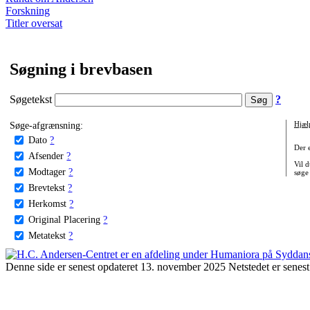
Forskning
Titler oversat
Søgning i brevbasen
Søgetekst
?
Søge-afgrænsning:
Hjæl
Dato
?
Der 
Afsender
?
Vil d
Modtager
?
søge
Brevtekst
?
Herkomst
?
Original Placering
?
Metatekst
?
Denne side er senest opdateret 13. november 2025 Netstedet er senest