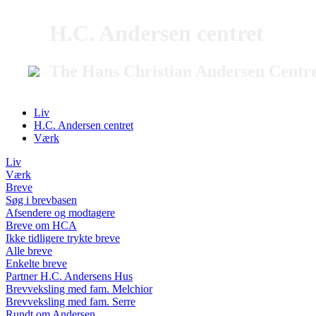
H.C. Andersen centret
The Hans Christian Andersen Centr
Liv
H.C. Andersen centret
Værk
Liv
Værk
Breve
Søg i brevbasen
Afsendere og modtagere
Breve om HCA
Ikke tidligere trykte breve
Alle breve
Enkelte breve
Partner H.C. Andersens Hus
Brevveksling med fam. Melchior
Brevveksling med fam. Serre
Rundt om Andersen