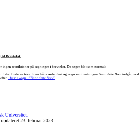
p til
Brevtekst
:
er ingen restriktioner på søgninger i brevtekst. Du søger blot som normalt.
u f.eks. finde en tekst, hvor både ordet
hest
og
vogn
samt sætningen
Naar dette Brev
indgår, skal
 efter
+hest +vogn +"Naar dette Brev"
.
 opdateret 23. februar 2023