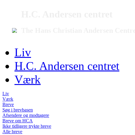
H.C. Andersen centret
The Hans Christian Andersen Centr
Liv
H.C. Andersen centret
Værk
Liv
Værk
Breve
Søg i brevbasen
Afsendere og modtagere
Breve om HCA
Ikke tidligere trykte breve
Alle breve