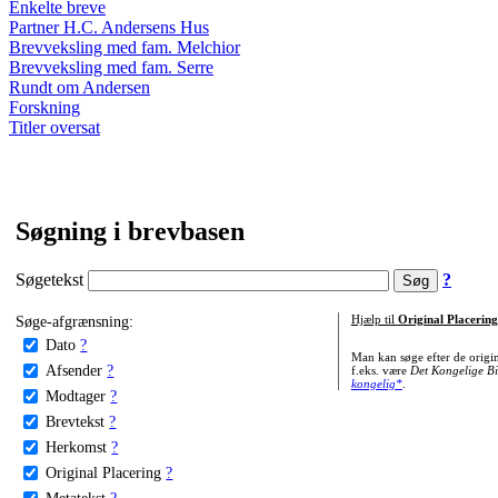
Enkelte breve
Partner H.C. Andersens Hus
Brevveksling med fam. Melchior
Brevveksling med fam. Serre
Rundt om Andersen
Forskning
Titler oversat
Søgning i brevbasen
Søgetekst
?
Søge-afgrænsning:
Hjælp til
Original Placering
Dato
?
Man kan søge efter de origi
Afsender
?
f.eks. være
Det Kongelige Bi
kongelig*
.
Modtager
?
Brevtekst
?
Herkomst
?
Original Placering
?
Metatekst
?