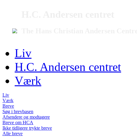
H.C. Andersen centret
The Hans Christian Andersen Centr
Liv
H.C. Andersen centret
Værk
Liv
Værk
Breve
Søg i brevbasen
Afsendere og modtagere
Breve om HCA
Ikke tidligere trykte breve
Alle breve