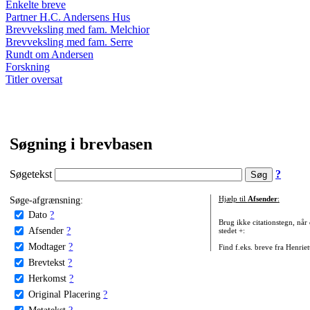
Enkelte breve
Partner H.C. Andersens Hus
Brevveksling med fam. Melchior
Brevveksling med fam. Serre
Rundt om Andersen
Forskning
Titler oversat
Søgning i brevbasen
Søgetekst
?
Søge-afgrænsning:
Hjælp til
Afsender
:
Dato
?
Brug ikke citationstegn, når
Afsender
?
stedet +:
Modtager
?
Find f.eks. breve fra Henrie
Brevtekst
?
Herkomst
?
Original Placering
?
Metatekst
?