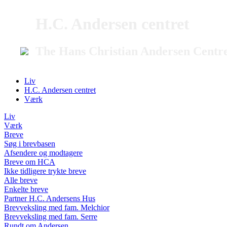
H.C. Andersen centret
The Hans Christian Andersen Centr
Liv
H.C. Andersen centret
Værk
Liv
Værk
Breve
Søg i brevbasen
Afsendere og modtagere
Breve om HCA
Ikke tidligere trykte breve
Alle breve
Enkelte breve
Partner H.C. Andersens Hus
Brevveksling med fam. Melchior
Brevveksling med fam. Serre
Rundt om Andersen