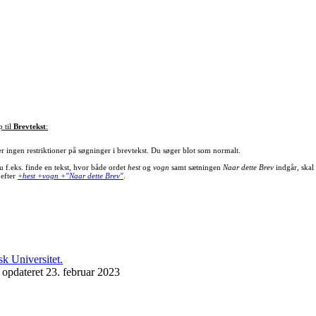
p til
Brevtekst
:
er ingen restriktioner på søgninger i brevtekst. Du søger blot som normalt.
u f.eks. finde en tekst, hvor både ordet
hest
og
vogn
samt sætningen
Naar dette Brev
indgår, skal
 efter
+hest +vogn +"Naar dette Brev"
.
 opdateret 23. februar 2023