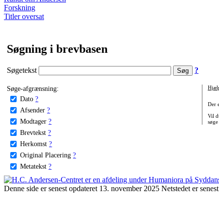
Forskning
Titler oversat
Søgning i brevbasen
Søgetekst
?
Søge-afgrænsning:
Hjæl
Dato
?
Der 
Afsender
?
Vil d
Modtager
?
søge
Brevtekst
?
Herkomst
?
Original Placering
?
Metatekst
?
Denne side er senest opdateret 13. november 2025 Netstedet er senest