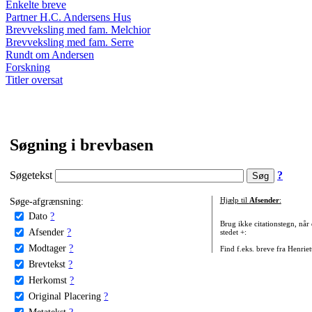
Enkelte breve
Partner H.C. Andersens Hus
Brevveksling med fam. Melchior
Brevveksling med fam. Serre
Rundt om Andersen
Forskning
Titler oversat
Søgning i brevbasen
Søgetekst
?
Søge-afgrænsning:
Hjælp til
Afsender
:
Dato
?
Brug ikke citationstegn, når
Afsender
?
stedet +:
Modtager
?
Find f.eks. breve fra Henrie
Brevtekst
?
Herkomst
?
Original Placering
?
Metatekst
?