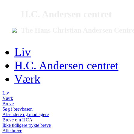
H.C. Andersen centret
The Hans Christian Andersen Centr
Liv
H.C. Andersen centret
Værk
Liv
Værk
Breve
Søg i brevbasen
Afsendere og modtagere
Breve om HCA
Ikke tidligere trykte breve
Alle breve