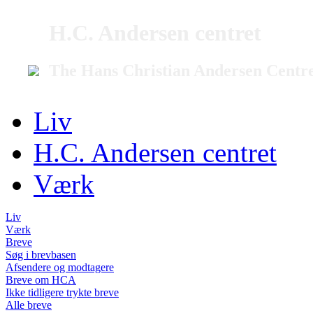
H.C. Andersen centret
The Hans Christian Andersen Centr
Liv
H.C. Andersen centret
Værk
Liv
Værk
Breve
Søg i brevbasen
Afsendere og modtagere
Breve om HCA
Ikke tidligere trykte breve
Alle breve