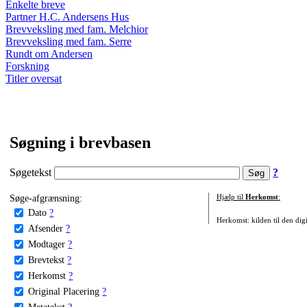
Enkelte breve
Partner H.C. Andersens Hus
Brevveksling med fam. Melchior
Brevveksling med fam. Serre
Rundt om Andersen
Forskning
Titler oversat
Søgning i brevbasen
Søgetekst
?
Søge-afgrænsning:
Hjælp til
Herkomst
:
Dato
?
Herkomst: kilden til den digi
Afsender
?
Modtager
?
Brevtekst
?
Herkomst
?
Original Placering
?
Metatekst
?