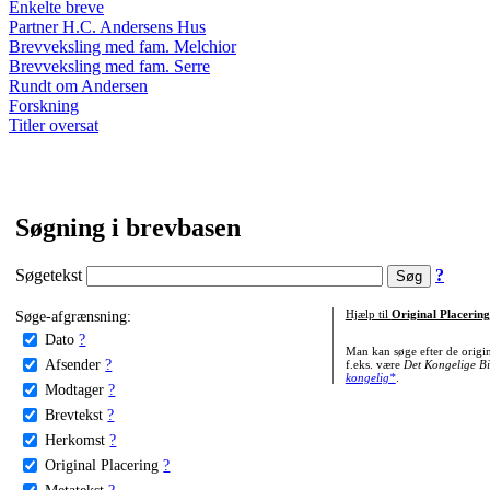
Enkelte breve
Partner H.C. Andersens Hus
Brevveksling med fam. Melchior
Brevveksling med fam. Serre
Rundt om Andersen
Forskning
Titler oversat
Søgning i brevbasen
Søgetekst
?
Søge-afgrænsning:
Hjælp til
Original Placering
Dato
?
Man kan søge efter de origi
Afsender
?
f.eks. være
Det Kongelige Bi
kongelig*
.
Modtager
?
Brevtekst
?
Herkomst
?
Original Placering
?
Metatekst
?