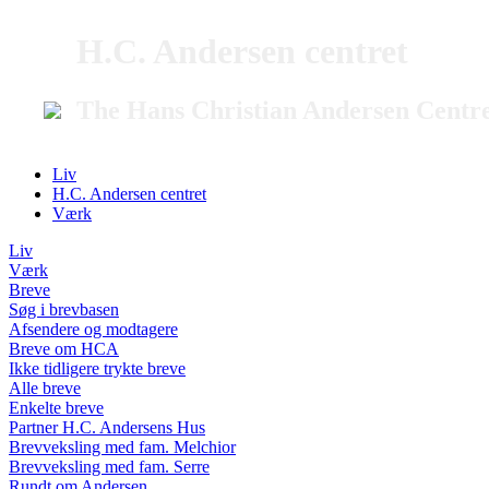
H.C. Andersen centret
The Hans Christian Andersen Centr
Liv
H.C. Andersen centret
Værk
Liv
Værk
Breve
Søg i brevbasen
Afsendere og modtagere
Breve om HCA
Ikke tidligere trykte breve
Alle breve
Enkelte breve
Partner H.C. Andersens Hus
Brevveksling med fam. Melchior
Brevveksling med fam. Serre
Rundt om Andersen