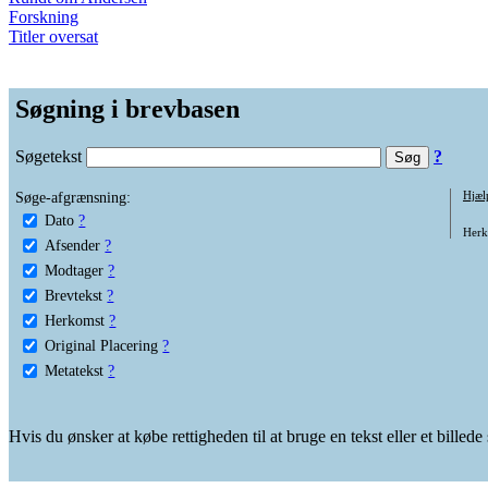
Forskning
Titler oversat
Søgning i brevbasen
Søgetekst
?
Søge-afgrænsning:
Hjæl
Dato
?
Herko
Afsender
?
Modtager
?
Brevtekst
?
Herkomst
?
Original Placering
?
Metatekst
?
Hvis du ønsker at købe rettigheden til at bruge en tekst eller et billed