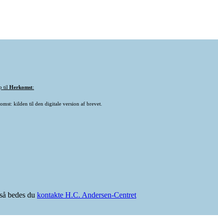
p til
Herkomst
:
mst: kilden til den digitale version af brevet.
e så bedes du
kontakte H.C. Andersen-Centret