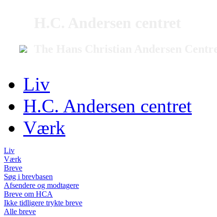
H.C. Andersen centret
The Hans Christian Andersen Centr
Liv
H.C. Andersen centret
Værk
Liv
Værk
Breve
Søg i brevbasen
Afsendere og modtagere
Breve om HCA
Ikke tidligere trykte breve
Alle breve