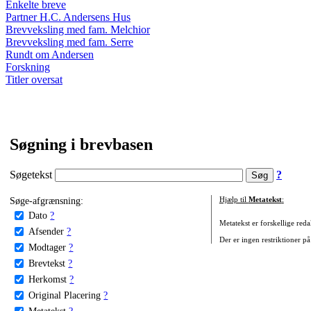
Enkelte breve
Partner H.C. Andersens Hus
Brevveksling med fam. Melchior
Brevveksling med fam. Serre
Rundt om Andersen
Forskning
Titler oversat
Søgning i brevbasen
Søgetekst
?
Søge-afgrænsning:
Hjælp til
Metatekst
:
Dato
?
Metatekst er forskellige reda
Afsender
?
Der er ingen restriktioner på
Modtager
?
Brevtekst
?
Herkomst
?
Original Placering
?
Metatekst
?