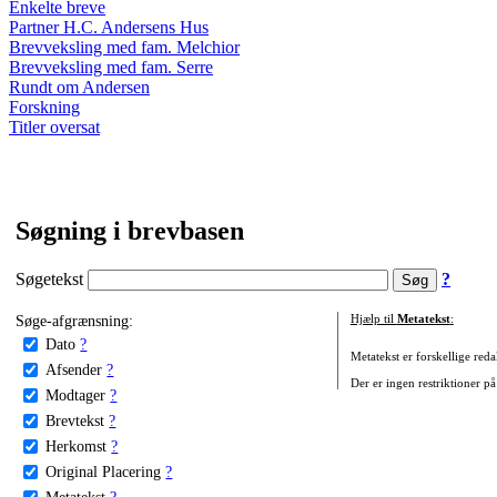
Enkelte breve
Partner H.C. Andersens Hus
Brevveksling med fam. Melchior
Brevveksling med fam. Serre
Rundt om Andersen
Forskning
Titler oversat
Søgning i brevbasen
Søgetekst
?
Søge-afgrænsning:
Hjælp til
Metatekst
:
Dato
?
Metatekst er forskellige reda
Afsender
?
Der er ingen restriktioner på
Modtager
?
Brevtekst
?
Herkomst
?
Original Placering
?
Metatekst
?