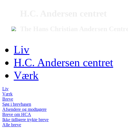
H.C. Andersen centret
The Hans Christian Andersen Centr
Liv
H.C. Andersen centret
Værk
Liv
Værk
Breve
Søg i brevbasen
Afsendere og modtagere
Breve om HCA
Ikke tidligere trykte breve
Alle breve