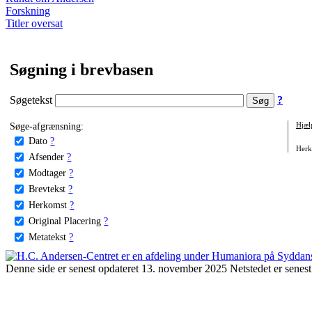
Forskning
Titler oversat
Søgning i brevbasen
Søgetekst
?
Søge-afgrænsning:
Hjæl
Dato
?
Herko
Afsender
?
Modtager
?
Brevtekst
?
Herkomst
?
Original Placering
?
Metatekst
?
Denne side er senest opdateret 13. november 2025 Netstedet er senest