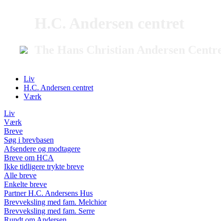
H.C. Andersen centret
The Hans Christian Andersen Centr
Liv
H.C. Andersen centret
Værk
Liv
Værk
Breve
Søg i brevbasen
Afsendere og modtagere
Breve om HCA
Ikke tidligere trykte breve
Alle breve
Enkelte breve
Partner H.C. Andersens Hus
Brevveksling med fam. Melchior
Brevveksling med fam. Serre
Rundt om Andersen