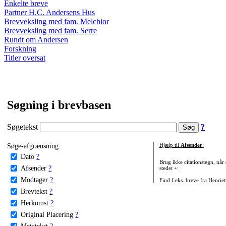
Enkelte breve
Partner H.C. Andersens Hus
Brevveksling med fam. Melchior
Brevveksling med fam. Serre
Rundt om Andersen
Forskning
Titler oversat
Søgning i brevbasen
Søgetekst
?
Søge-afgrænsning:
Hjælp til
Afsender
:
Dato
?
Brug ikke citationstegn, når
Afsender
?
stedet +:
Modtager
?
Find f.eks. breve fra Henrie
Brevtekst
?
Herkomst
?
Original Placering
?
Metatekst
?