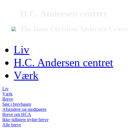
H.C. Andersen centret
The Hans Christian Andersen Centr
Liv
H.C. Andersen centret
Værk
Liv
Værk
Breve
Søg i brevbasen
Afsendere og modtagere
Breve om HCA
Ikke tidligere trykte breve
Alle breve