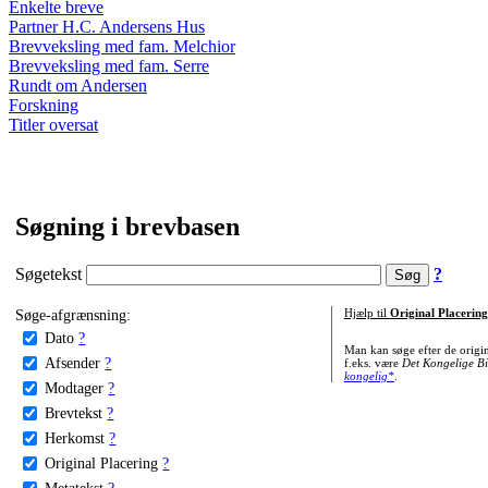
Enkelte breve
Partner H.C. Andersens Hus
Brevveksling med fam. Melchior
Brevveksling med fam. Serre
Rundt om Andersen
Forskning
Titler oversat
Søgning i brevbasen
Søgetekst
?
Søge-afgrænsning:
Hjælp til
Original Placering
Dato
?
Man kan søge efter de origi
Afsender
?
f.eks. være
Det Kongelige Bi
kongelig*
.
Modtager
?
Brevtekst
?
Herkomst
?
Original Placering
?
Metatekst
?