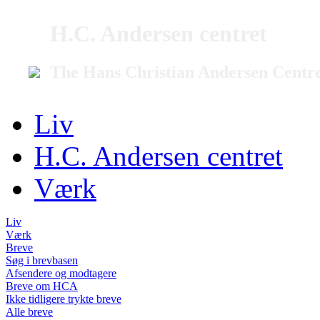
H.C. Andersen centret
The Hans Christian Andersen Centr
Liv
H.C. Andersen centret
Værk
Liv
Værk
Breve
Søg i brevbasen
Afsendere og modtagere
Breve om HCA
Ikke tidligere trykte breve
Alle breve