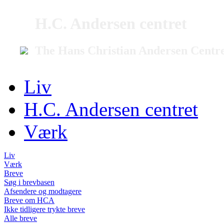
H.C. Andersen centret
The Hans Christian Andersen Centr
Liv
H.C. Andersen centret
Værk
Liv
Værk
Breve
Søg i brevbasen
Afsendere og modtagere
Breve om HCA
Ikke tidligere trykte breve
Alle breve