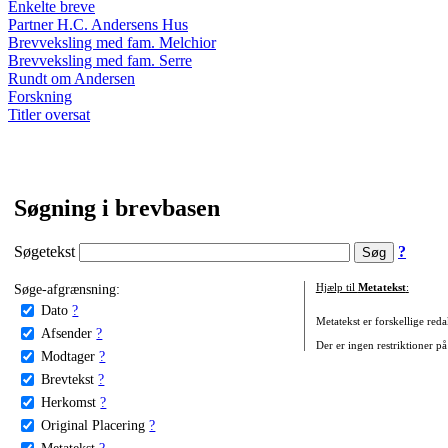
Enkelte breve
Partner H.C. Andersens Hus
Brevveksling med fam. Melchior
Brevveksling med fam. Serre
Rundt om Andersen
Forskning
Titler oversat
Søgning i brevbasen
Søgetekst
?
Søge-afgrænsning:
Hjælp til
Metatekst
:
Dato
?
Metatekst er forskellige reda
Afsender
?
Der er ingen restriktioner på
Modtager
?
Brevtekst
?
Herkomst
?
Original Placering
?
Metatekst
?