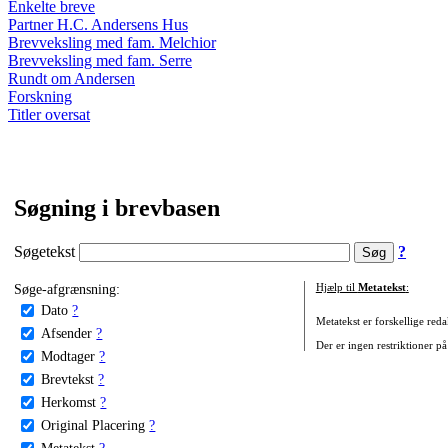
Enkelte breve
Partner H.C. Andersens Hus
Brevveksling med fam. Melchior
Brevveksling med fam. Serre
Rundt om Andersen
Forskning
Titler oversat
Søgning i brevbasen
Søgetekst
?
Søge-afgrænsning:
Hjælp til
Metatekst
:
Dato
?
Metatekst er forskellige reda
Afsender
?
Der er ingen restriktioner på
Modtager
?
Brevtekst
?
Herkomst
?
Original Placering
?
Metatekst
?