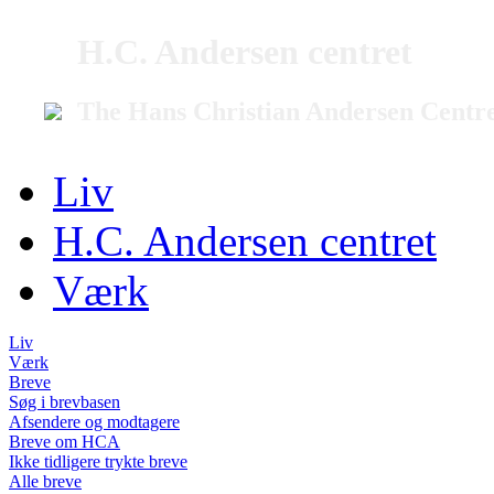
H.C. Andersen centret
The Hans Christian Andersen Centr
Liv
H.C. Andersen centret
Værk
Liv
Værk
Breve
Søg i brevbasen
Afsendere og modtagere
Breve om HCA
Ikke tidligere trykte breve
Alle breve