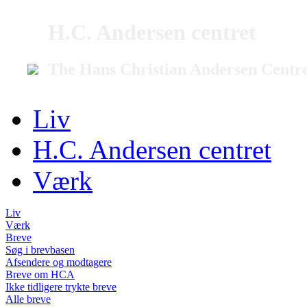
H.C. Andersen centret
The Hans Christian Andersen Centr
Liv
H.C. Andersen centret
Værk
Liv
Værk
Breve
Søg i brevbasen
Afsendere og modtagere
Breve om HCA
Ikke tidligere trykte breve
Alle breve