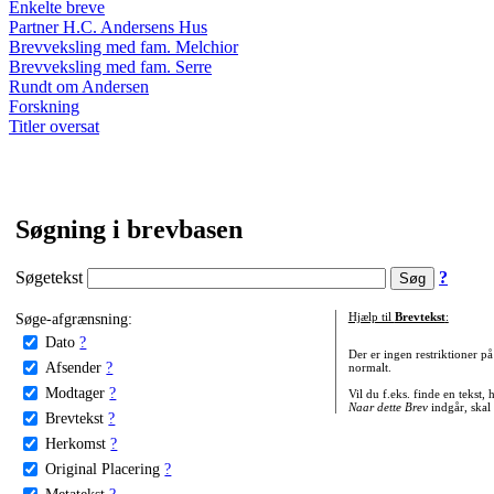
Enkelte breve
Partner H.C. Andersens Hus
Brevveksling med fam. Melchior
Brevveksling med fam. Serre
Rundt om Andersen
Forskning
Titler oversat
Søgning i brevbasen
Søgetekst
?
Søge-afgrænsning:
Hjælp til
Brevtekst
:
Dato
?
Der er ingen restriktioner p
Afsender
?
normalt.
Modtager
?
Vil du f.eks. finde en tekst,
Naar dette Brev
indgår, skal
Brevtekst
?
Herkomst
?
Original Placering
?
Metatekst
?