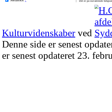
Det er på nuværende tidspun
Kulturvidenskaber
ved
Denne side er senest opdat
er senest opdateret 23. febr