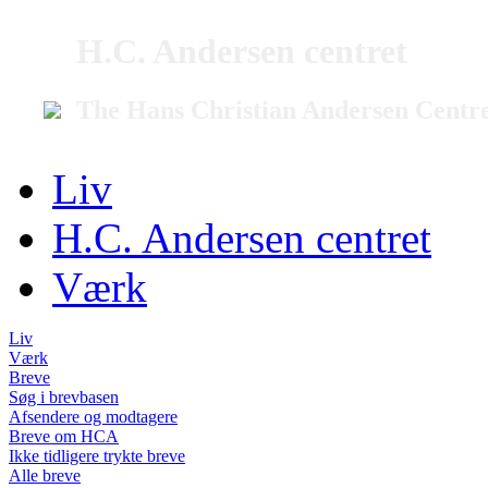
H.C. Andersen centret
The Hans Christian Andersen Centr
Liv
H.C. Andersen centret
Værk
Liv
Værk
Breve
Søg i brevbasen
Afsendere og modtagere
Breve om HCA
Ikke tidligere trykte breve
Alle breve