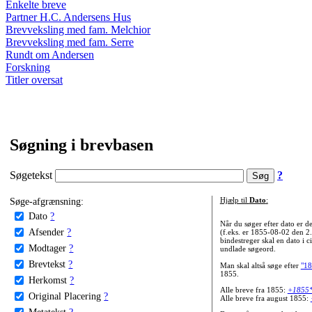
Enkelte breve
Partner H.C. Andersens Hus
Brevveksling med fam. Melchior
Brevveksling med fam. Serre
Rundt om Andersen
Forskning
Titler oversat
Søgning i brevbasen
Søgetekst
?
Søge-afgrænsning:
Hjælp til
Dato
:
Dato
?
Når du søger efter dato er
Afsender
?
(f.eks. er 1855-08-02 den 2
bindestreger skal en dato i c
Modtager
?
undlade søgeord.
Brevtekst
?
Man skal altså søge efter
"18
1855.
Herkomst
?
Alle breve fra 1855:
+1855
Original Placering
?
Alle breve fra august 1855:
Metatekst
?