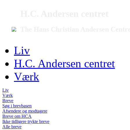
H.C. Andersen centret
The Hans Christian Andersen Centr
Liv
H.C. Andersen centret
Værk
Liv
Værk
Breve
Søg i brevbasen
Afsendere og modtagere
Breve om HCA
Ikke tidligere trykte breve
Alle breve