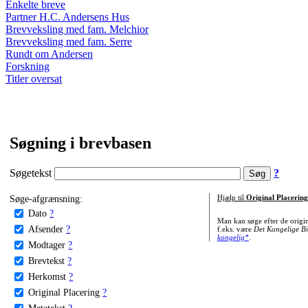
Enkelte breve
Partner H.C. Andersens Hus
Brevveksling med fam. Melchior
Brevveksling med fam. Serre
Rundt om Andersen
Forskning
Titler oversat
Søgning i brevbasen
Søgetekst
?
Søge-afgrænsning:
Hjælp til
Original Placering
Dato
?
Man kan søge efter de origi
Afsender
?
f.eks. være
Det Kongelige Bi
kongelig*
.
Modtager
?
Brevtekst
?
Herkomst
?
Original Placering
?
Metatekst
?