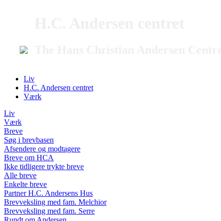
H.C. Andersen centret
The Hans Christian Andersen Centr
Liv
H.C. Andersen centret
Værk
Liv
Værk
Breve
Søg i brevbasen
Afsendere og modtagere
Breve om HCA
Ikke tidligere trykte breve
Alle breve
Enkelte breve
Partner H.C. Andersens Hus
Brevveksling med fam. Melchior
Brevveksling med fam. Serre
Rundt om Andersen