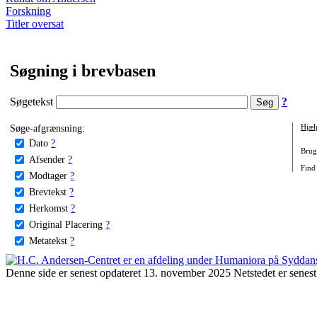
Forskning
Titler oversat
Søgning i brevbasen
Søgetekst
?
Søge-afgrænsning:
Hjæl
Dato
?
Brug 
Afsender
?
Find
Modtager
?
Brevtekst
?
Herkomst
?
Original Placering
?
Metatekst
?
Denne side er senest opdateret 13. november 2025 Netstedet er senest