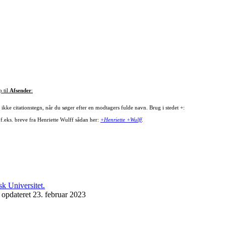
p til
Afsender
:
ikke citationstegn, når du søger efter en modtagers fulde navn. Brug i stedet +:
 f.eks. breve fra Henriette Wulff sådan her:
+Henriette +Wulff
.
 opdateret 23. februar 2023