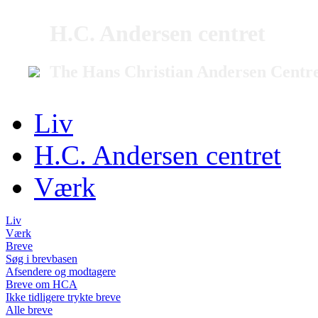
H.C. Andersen centret
The Hans Christian Andersen Centr
Liv
H.C. Andersen centret
Værk
Liv
Værk
Breve
Søg i brevbasen
Afsendere og modtagere
Breve om HCA
Ikke tidligere trykte breve
Alle breve