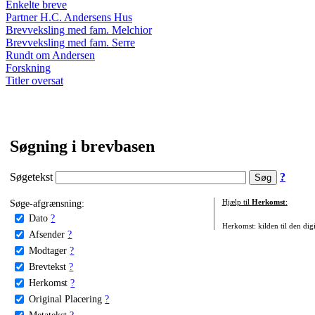
Enkelte breve
Partner H.C. Andersens Hus
Brevveksling med fam. Melchior
Brevveksling med fam. Serre
Rundt om Andersen
Forskning
Titler oversat
Søgning i brevbasen
Søgetekst
?
Søge-afgrænsning:
Hjælp til
Herkomst
:
Dato
?
Herkomst: kilden til den digi
Afsender
?
Modtager
?
Brevtekst
?
Herkomst
?
Original Placering
?
Metatekst
?