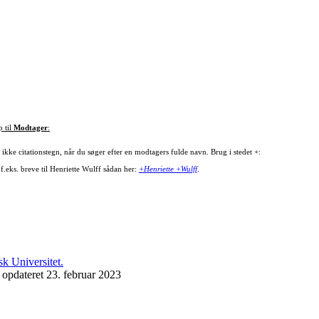
p til
Modtager
:
ikke citationstegn, når du søger efter en modtagers fulde navn. Brug i stedet +:
f.eks. breve til Henriette Wulff sådan her:
+Henriette +Wulff
.
 opdateret 23. februar 2023