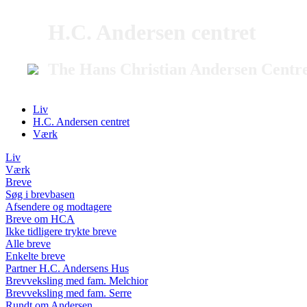
H.C. Andersen centret
The Hans Christian Andersen Centr
Liv
H.C. Andersen centret
Værk
Liv
Værk
Breve
Søg i brevbasen
Afsendere og modtagere
Breve om HCA
Ikke tidligere trykte breve
Alle breve
Enkelte breve
Partner H.C. Andersens Hus
Brevveksling med fam. Melchior
Brevveksling med fam. Serre
Rundt om Andersen