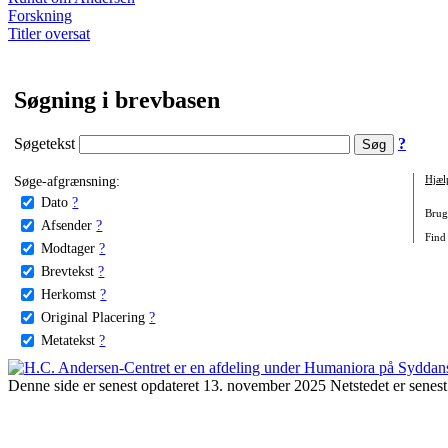
Forskning
Titler oversat
Søgning i brevbasen
Søgetekst
?
Søge-afgrænsning:
Hjæl
Dato
?
Brug 
Afsender
?
Find 
Modtager
?
Brevtekst
?
Herkomst
?
Original Placering
?
Metatekst
?
Denne side er senest opdateret 13. november 2025 Netstedet er senest