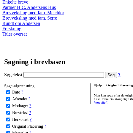
Enkelte breve
Partner H.C. Andersens Hus
Brevveksling med fam. Melchior
Brevveksling med fam. Serre
Rundt om Andersen
Forskning
Titler oversat
Søgning i brevbasen
Søgetekst
?
Søge-afgrænsning:
Hjælp til
Original Placering
Dato
?
Man kan søge efter de origi
Afsender
?
f.eks. være
Det Kongelige Bi
kongelig*
.
Modtager
?
Brevtekst
?
Herkomst
?
Original Placering
?
Metatekst
?