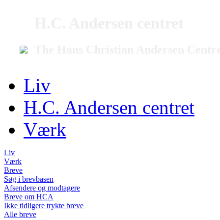
H.C. Andersen centret
The Hans Christian Andersen Centr
Liv
H.C. Andersen centret
Værk
Liv
Værk
Breve
Søg i brevbasen
Afsendere og modtagere
Breve om HCA
Ikke tidligere trykte breve
Alle breve