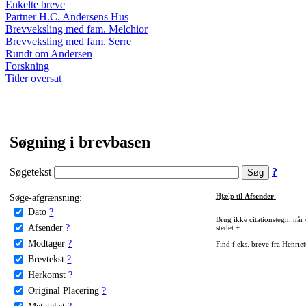
Enkelte breve
Partner H.C. Andersens Hus
Brevveksling med fam. Melchior
Brevveksling med fam. Serre
Rundt om Andersen
Forskning
Titler oversat
Søgning i brevbasen
Søgetekst
?
Søge-afgrænsning:
Hjælp til
Afsender
:
Dato
?
Brug ikke citationstegn, når
Afsender
?
stedet +:
Modtager
?
Find f.eks. breve fra Henrie
Brevtekst
?
Herkomst
?
Original Placering
?
Metatekst
?