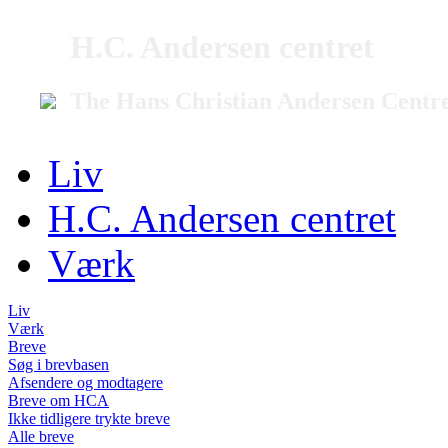
H.C. Andersen centret
The Hans Christian Andersen Centr
Liv
H.C. Andersen centret
Værk
Liv
Værk
Breve
Søg i brevbasen
Afsendere og modtagere
Breve om HCA
Ikke tidligere trykte breve
Alle breve