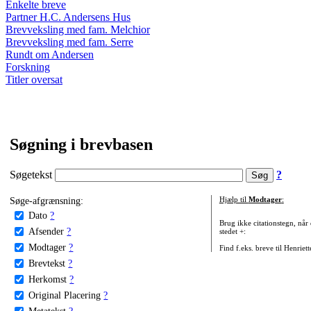
Enkelte breve
Partner H.C. Andersens Hus
Brevveksling med fam. Melchior
Brevveksling med fam. Serre
Rundt om Andersen
Forskning
Titler oversat
Søgning i brevbasen
Søgetekst
?
Søge-afgrænsning:
Hjælp til
Modtager
:
Dato
?
Brug ikke citationstegn, når
Afsender
?
stedet +:
Modtager
?
Find f.eks. breve til Henriet
Brevtekst
?
Herkomst
?
Original Placering
?
Metatekst
?