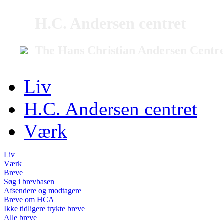
H.C. Andersen centret
The Hans Christian Andersen Centr
Liv
H.C. Andersen centret
Værk
Liv
Værk
Breve
Søg i brevbasen
Afsendere og modtagere
Breve om HCA
Ikke tidligere trykte breve
Alle breve