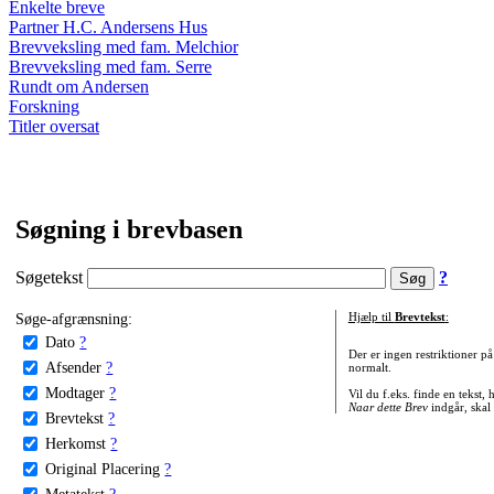
Enkelte breve
Partner H.C. Andersens Hus
Brevveksling med fam. Melchior
Brevveksling med fam. Serre
Rundt om Andersen
Forskning
Titler oversat
Søgning i brevbasen
Søgetekst
?
Søge-afgrænsning:
Hjælp til
Brevtekst
:
Dato
?
Der er ingen restriktioner p
Afsender
?
normalt.
Modtager
?
Vil du f.eks. finde en tekst,
Naar dette Brev
indgår, skal
Brevtekst
?
Herkomst
?
Original Placering
?
Metatekst
?