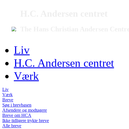
H.C. Andersen centret
The Hans Christian Andersen Centr
Liv
H.C. Andersen centret
Værk
Liv
Værk
Breve
Søg i brevbasen
Afsendere og modtagere
Breve om HCA
Ikke tidligere trykte breve
Alle breve